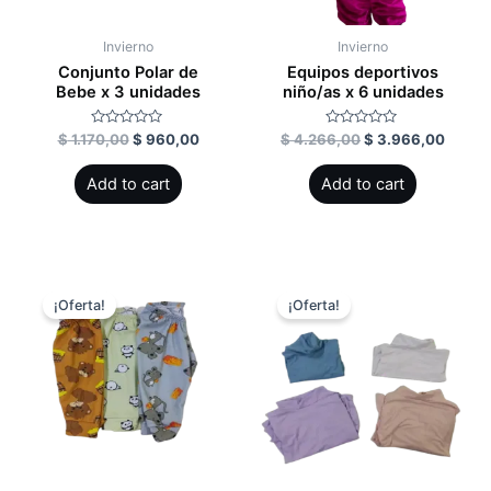
Invierno
Invierno
Conjunto Polar de
Equipos deportivos
Bebe x 3 unidades
niño/as x 6 unidades
Rated
Rated
$
1.170,00
$
960,00
$
4.266,00
$
3.966,00
0
0
out
out
of
of
Add to cart
Add to cart
5
5
¡Oferta!
¡Oferta!