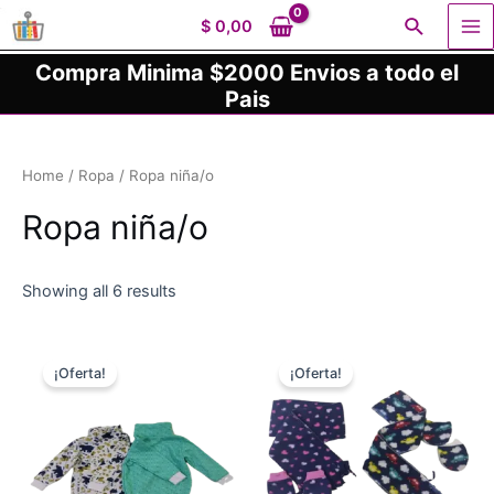
Ir
Buscar
$
0,00
al
Ma
contenido
Compra Minima $2000 Envios a todo el
Me
Pais
Home
/
Ropa
/ Ropa niña/o
Ropa niña/o
Showing all 6 results
¡Oferta!
¡Oferta!