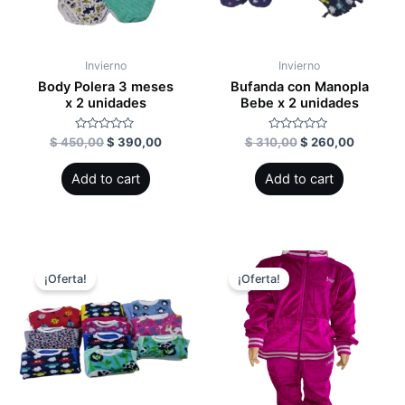
Invierno
Invierno
Body Polera 3 meses
Bufanda con Manopla
x 2 unidades
Bebe x 2 unidades
Rated
Rated
$
450,00
$
390,00
$
310,00
$
260,00
0
0
out
out
of
of
Add to cart
Add to cart
5
5
¡Oferta!
¡Oferta!