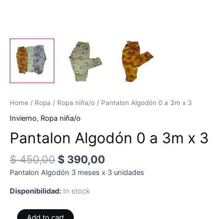
Home
/
Ropa
/
Ropa niña/o
/ Pantalon Algodón 0 a 3m x 3
Invierno
,
Ropa niña/o
Pantalon Algodón 0 a 3m x 3
$
450,00
$
390,00
Pantalon Algodón 3 meses x 3 unidades
Disponibilidad:
In stock
Pantalon
Add to cart