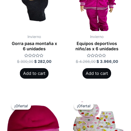
Invierno
Invierno
Gorra pasa montaña x
Equipos deportivos
6 unidades
niño/as x 6 unidades
Rated
Rated
$
300,00
$
282,00
$
4.266,00
$
3.966,00
0
0
out
out
of
of
Add to cart
Add to cart
5
5
¡Oferta!
¡Oferta!
¡Oferta!
¡Oferta!