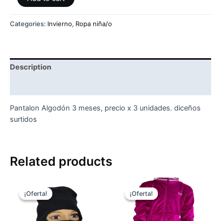
Algodón
0
Categories:
Invierno
,
Ropa niña/o
a
3m
x
3
Description
quantity
Reviews (0)
Pantalon Algodón 3 meses, precio x 3 unidades. diceños
surtidos
Related products
¡Oferta!
¡Oferta!
¡Oferta!
¡Oferta!