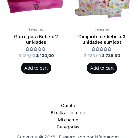
Invierno
Invierno
Gorro para Bebe x 2
Conjunto de bebe x 3
unidades
unidades surtidas
Rated
Rated
$
189,00
$
130,00
$
783,00
$
729,00
0
0
out
out
of
of
Add to cart
Add to cart
5
5
Carrito
Finalizar compra
Mi cuenta
Categorias
Copyright © 2026 | Desarrollado por Nfernandez