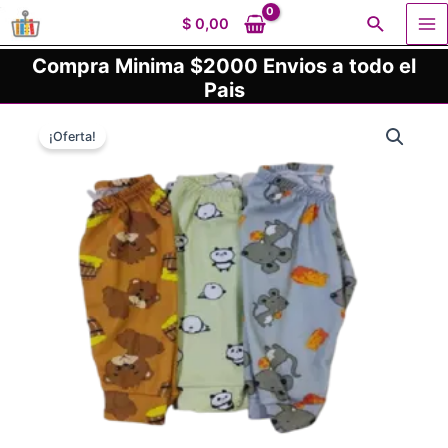
Ir
Buscar
$
0,00
al
Ma
contenido
Compra Minima $2000 Envios a todo el
Me
Pais
¡Oferta!